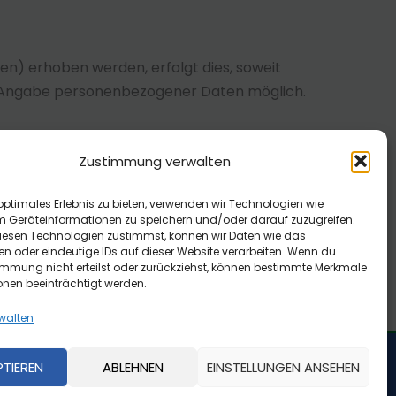
n) erhoben werden, erfolgt dies, soweit
ohne Angabe personenbezogener Daten möglich.
cherheitslücken aufweisen kann. Ein lückenloser
Zustimmung verwalten
optimales Erlebnis zu bieten, verwenden wir Technologien wie
sendung von nicht ausdrücklich angeforderter
m Geräteinformationen zu speichern und/oder darauf zuzugreifen.
esen Technologien zustimmst, können wir Daten wie das
behalten sich ausdrücklich rechtliche Schritte
en oder eindeutige IDs auf dieser Website verarbeiten. Wenn du
immung nicht erteilst oder zurückziehst, können bestimmte Merkmale
onen beeinträchtigt werden.
rwalten
PTIEREN
ABLEHNEN
EINSTELLUNGEN ANSEHEN
Copyright © 2026 SC Urania von 1931 e. V.