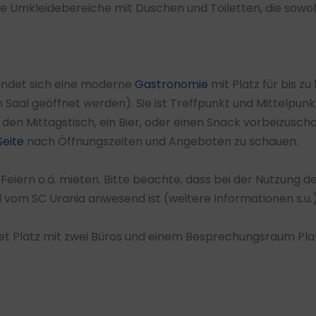
 Umkleidebereiche mit Duschen und Toiletten, die sowohl
indet sich eine moderne
Gastronomie
mit Platz für bis 
aal geöffnet werden). Sie ist Treffpunkt und Mittelpunkt 
r den Mittagstisch, ein Bier, oder einen Snack vorbeizusc
eite
nach Öffnungszeiten und Angeboten zu schauen.
Feiern o.ä. mieten. Bitte beachte, dass bei der Nutzung 
om SC Urania anwesend ist (weitere Informationen s.u.)​
t Platz mit zwei Büros und einem Besprechungsraum Platz