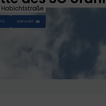
 Habichtstraße
NTS
ANFAHRT