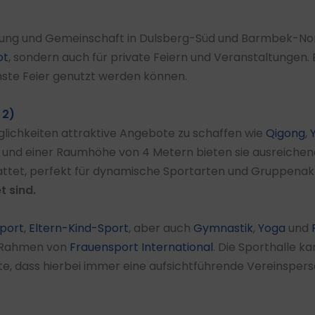
gung und Gemeinschaft in Dulsberg-Süd und Barmbek-Nord
ot
, sondern auch für private Feiern und Veranstaltungen.
hste Feier genutzt werden können.
 2)
ichkeiten attraktive Angebote zu schaffen wie
Qigong
,
 und einer Raumhöhe von 4 Metern bieten sie ausreichend
ttet, perfekt für dynamische Sportarten und Gruppenakt
t sind.
sport
,
Eltern-Kind-Sport
, aber auch
Gymnastik
,
Yoga
und
m Rahmen von
Frauensport International
. Die Sporthalle k
, dass hierbei immer eine aufsichtführende Vereinsperso