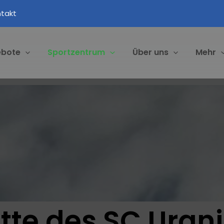
takt
ebote
Sportzentrum
Über uns
Mehr
tte des SC Uran