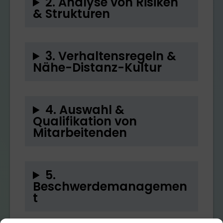
2. Analyse von Risiken
& Strukturen
3. Verhaltensregeln &
Nähe-Distanz-Kultur
4. Auswahl &
Qualifikation von
Mitarbeitenden
5.
Beschwerdemanagemen
t