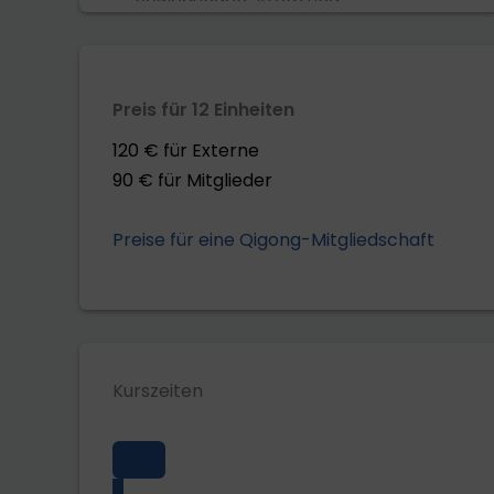
Bewegungen, Atem und
Vorstellungskraft miteinander. Sie
können im Stehen, Sitzen oder auch
im Liegen ausgeführt werden. Sie sind
Preis für 12 Einheiten
für Menschen jeden Alters und auch
120 € für Externe
bei körperlichen Einschränkungen
90 € für Mitglieder
möglich. Die ruhigen Übungen
entspannen und fördern das
Preise für eine Qigong-Mitgliedschaft
Wohlbefinden und die Gesundheit.
Kurszeiten