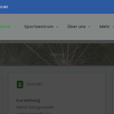
takt
ebote
Sportzentrum
Über uns
Mehr
Qigong
Kontakt
Kursleitung
Maria Akingunsade